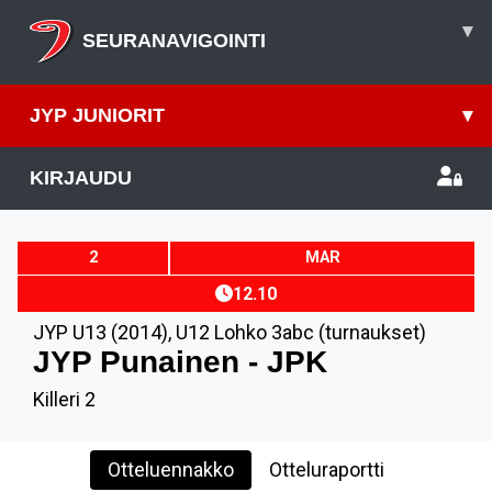
▾
SEURANAVIGOINTI
JYP JUNIORIT
▾
KIRJAUDU
2
MAR
12.10
JYP U13 (2014)
,
U12 Lohko 3abc (turnaukset)
JYP Punainen - JPK
Killeri 2
Otteluennakko
Otteluraportti