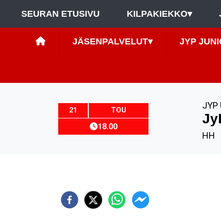
SEURAN ETUSIVU
KILPAKIEKKO
▾
JÄSENPALVELUT
▾
JYP JUNI
JYP 
21
TOU
Jy
18.00
HH