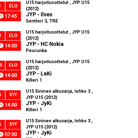
U15 harjoitusottelut , JYP U15
1
ELO
(2012)
JYP - Ilves
17:45
Sentteri 3, TRE
U15 harjoitusottelut , JYP U15
2
ELO
(2012)
JYP - HC Nokia
14:00
Peurunka
U15 harjoitusottelut , JYP U15
5
ELO
(2012)
JYP - LeKi
14:00
Killeri 1
U15 Sininen alkusarja, lohko 3 ,
5
SYY
JYP U15 (2012)
JYP - JyKi
14:00
Killeri 1
U15 Sininen alkusarja, lohko 3 ,
6
SYY
JYP U15 (2012)
JYP - JyKi
07:00