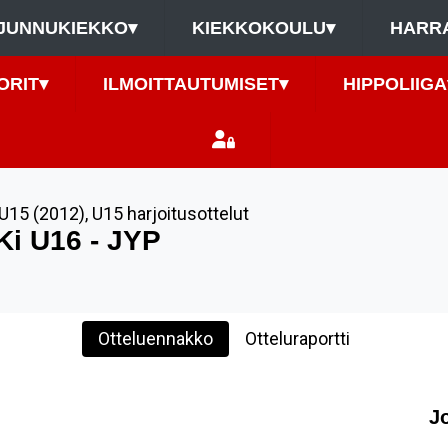
JUNNUKIEKKO
▾
KIEKKOKOULU
▾
HARR
ORIT
▾
ILMOITTAUTUMISET
▾
HIPPOLIIGA
U15 (2012)
,
U15 harjoitusottelut
Ki U16 - JYP
Otteluennakko
Otteluraportti
J