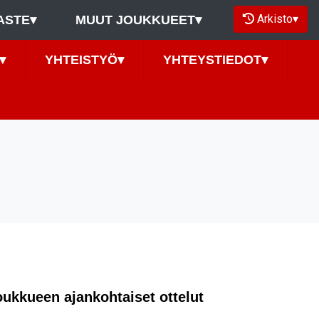
Arkisto
▾
ASTE
▾
MUUT JOUKKUEET
▾
▾
YHTEISTYÖ
▾
YHTEYSTIEDOT
▾
oukkueen ajankohtaiset ottelut