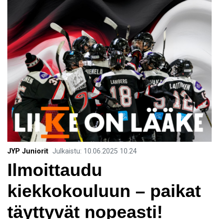
JYP Juniorit
Julkaistu
:
10.06.2025
10.24
Ilmoittaudu
kiekkokouluun – paikat
täyttyvät nopeasti!