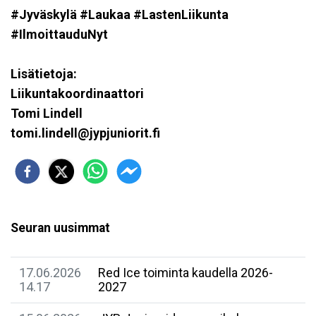
#Jyväskylä #Laukaa #LastenLiikunta
#IlmoittauduNyt
Lisätietoja:
Liikuntakoordinaattori
Tomi Lindell
tomi.lindell@jypjuniorit.fi
Seuran uusimmat
17.06.2026
Red Ice toiminta kaudella 2026-
14.17
2027