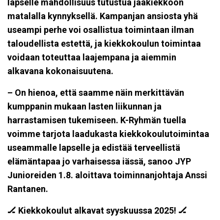
lapselle mahdollisuus tutustua jääkiekkoon
matalalla kynnyksellä. Kampanjan ansiosta yhä
useampi perhe voi osallistua toimintaan ilman
taloudellista estettä, ja kiekkokoulun toimintaa
voidaan toteuttaa laajempana ja aiemmin
alkavana kokonaisuutena.
– On hienoa, että saamme näin merkittävän
kumppanin mukaan lasten liikunnan ja
harrastamisen tukemiseen. K-Ryhmän tuella
voimme tarjota laadukasta kiekkokoulutoimintaa
useammalle lapselle ja edistää terveellistä
elämäntapaa jo varhaisessa iässä, sanoo JYP
Junioreiden 1.8. aloittava toiminnanjohtaja Anssi
Rantanen.
🏒 Kiekkokoulut alkavat syyskuussa 2025!
🏒