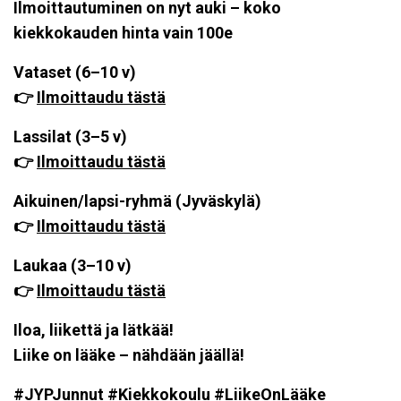
Ilmoittautuminen on nyt auki – koko
kiekkokauden hinta vain 100e
Vataset (6–10 v)
👉
Ilmoittaudu tästä
Lassilat (3–5 v)
👉
Ilmoittaudu tästä
Aikuinen/lapsi-ryhmä (Jyväskylä)
👉
Ilmoittaudu tästä
Laukaa (3–10 v)
👉
Ilmoittaudu tästä
Iloa, liikettä ja lätkää!
Liike on lääke – nähdään jäällä!
#JYPJunnut #Kiekkokoulu #LiikeOnLääke