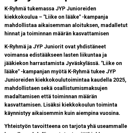
K-Ryhmä tukemassa JYP Junioreiden
kiekkokoulua – "Liike on lääke" -kampanja
mahdollistaa aikaisemman aloituksen, madalletut
hinnat ja toiminnan määrän kasvattamisen
K-Ryhmä ja JYP Juniorit ovat yhdistäneet
voimansa edistääkseen lasten liikuntaa ja
jääkiekon harrastamista Jyväskylässä. "Liike on
lääke" -kampanjan myötä K-Ryhmä tukee JYP
Junioreiden kiekkokoulutoimintaa kaudella 2025,
mahdollistaen sekä osallistumismaksujen
madaltamisen että toiminnan määrän
kasvattamisen. Lisäksi kiekkokoulun toiminta
käynnistyy aikaisemmin kuin aiempina vuosina.
Yhteistyön tavoitteena on tarjota yhä useammalle