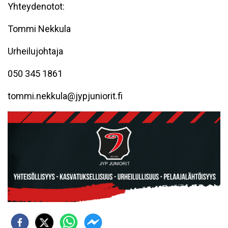
Yhteydenotot:
Tommi Nekkula
Urheilujohtaja
050 345 1861
tommi.nekkula@jypjuniorit.fi