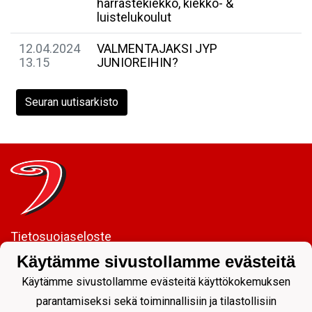
harrastekiekko, kiekko- &
luistelukoulut
12.04.2024
VALMENTAJAKSI JYP
13.15
JUNIOREIHIN?
Seuran uutisarkisto
Tietosuojaseloste
Käytämme sivustollamme evästeitä
JYP Juniorit ry
Kuntoportti 5 | 40700 JYVÄSKYLÄ |
Käytämme sivustollamme evästeitä käyttökokemuksen
parantamiseksi sekä toiminnallisiin ja tilastollisiin